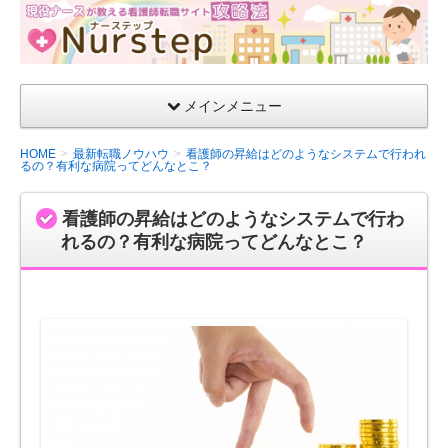
現役
ナー
スが
教え
メインメニュー
る看
護師
HOME
最新転職ノウハウ
看護師の昇給はどのようなシステムで行われ
るの？有利な病院ってどんなとこ？
転職
サイ
看護師の昇給はどのようなシステムで行わ
ト攻
れるの？有利な病院ってどんなとこ？
略法
【ナ
ース
テッ
プ】