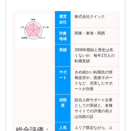
運営
株式会社クイック
会社
対象
関東・東海・関西
地域
実績
2009年開始と歴史は長
くないが、毎年2万人の
転職実績
サポ
きめ細かい転職先の情
ート
報提供や、面接サポー
トなど、充実したサポ
ートが自慢
信頼
総合人材サポート企業
度
としての実績と、各種
サイトでの評価の高さ
は信頼の証
人気
エリア限定ながら、エ
総合評価：