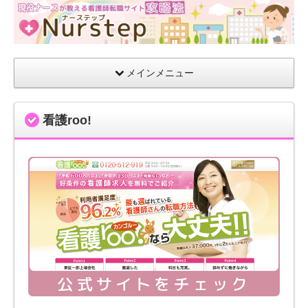
現役
ナー
スが
教え
メインメニュー
る看
護師
看護roo!
転職
サイ
ト攻
略法
【ナ
ース
テッ
プ】